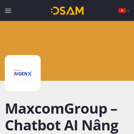
Bỏ
qua
nội
dung
MaxcomGroup –
Chatbot AI Nâng