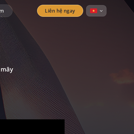
ẩm
Liên hệ ngay
n mây