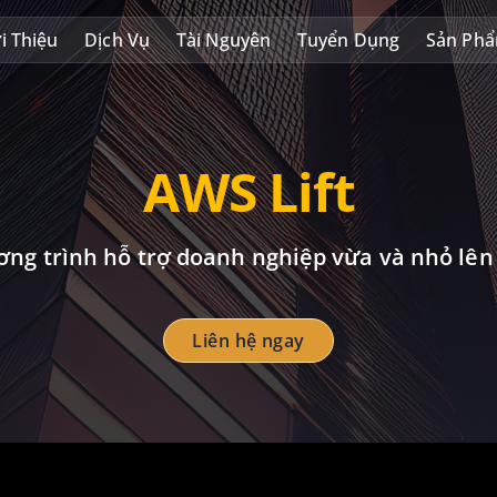
i Thiệu
Dịch Vụ
Tài Nguyên
Tuyển Dụng
Sản Ph
AWS Lift
ng trình hỗ trợ doanh nghiệp vừa và nhỏ lê
Liên hệ ngay