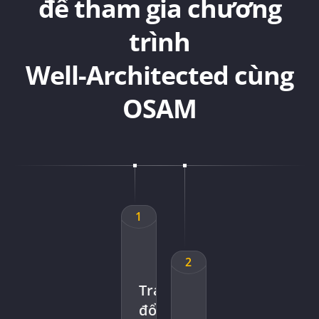
để tham gia chương
trình
Well-Architected cùng
OSAM
1
2
Trao
đổi