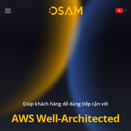
Bỏ
qua
nội
dung
Giúp khách hàng dễ dàng tiếp cận với
AWS Well-Architected