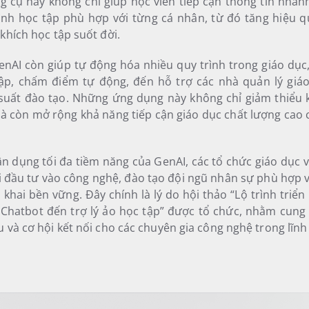
g cụ này không chỉ giúp học viên tiếp cận thông tin nha
ình học tập phù hợp với từng cá nhân, từ đó tăng hiệu qu
khích học tập suốt đời.
nAI còn giúp tự động hóa nhiều quy trình trong giáo dục, 
ập, chấm điểm tự động, đến hỗ trợ các nhà quản lý giáo
 suất đào tạo. Những ứng dụng này không chỉ giảm thiểu 
à còn mở rộng khả năng tiếp cận giáo dục chất lượng cao 
ận dụng tối đa tiềm năng của GenAI, các tổ chức giáo dục
i đầu tư vào công nghệ, đào tạo đội ngũ nhân sự phù hợp 
n khai bền vững. Đây chính là lý do hội thảo “Lộ trình triể
 Chatbot đến trợ lý ảo học tập” được tổ chức, nhằm cung
 và cơ hội kết nối cho các chuyên gia công nghệ trong lĩnh