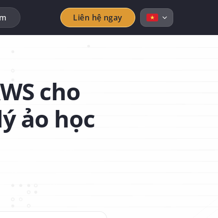
ẩm
Liên hệ ngay
AWS cho
lý ảo học