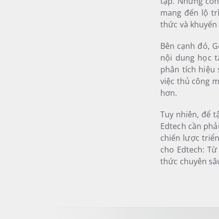
tập. Những côn
mang đến lộ tr
thức và khuyến 
Bên cạnh đó, Ge
nội dung học t
phân tích hiệu
việc thủ công m
hơn.
Tuy nhiên, để t
Edtech cần phả
chiến lược triể
cho Edtech: Từ
thức chuyên sâu