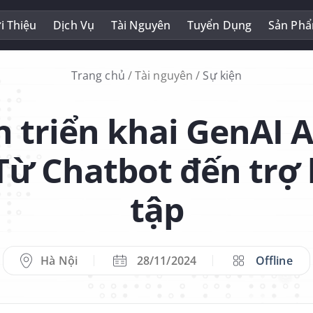
i Thiệu
Dịch Vụ
Tài Nguyên
Tuyển Dụng
Sản Ph
Trang chủ
/
Tài nguyên
/
Sự kiện
nh triển khai GenAI 
Từ Chatbot đến trợ 
tập
Hà Nội
28/11/2024
Offline