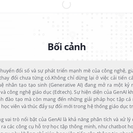
Bối cảnh
chuyển đổi số và sự phát triển mạnh mẽ của công nghệ, gi
hay đổi chưa từng có.Không chỉ dừng lại ở việc cải tiến 
 tuệ nhân tạo tạo sinh (Generative AI) đang mở ra một kỷ
và công nghệ giáo dục (Edtech). Sự hiện diện của GenAI kh
nh đào tạo mà còn mang đến những giải pháp học tập cá
 học viên và thúc đẩy sự đổi mới trong hệ thống giáo dục t
 vai trò nổi bật của GenAI là khả năng phân tích và xử lý 
 ra các công cụ hỗ trợ học tập thông minh, như chatbot ho