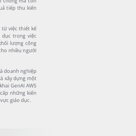
nh chóng mà còn
ả tiếp thu kiến
từ việc thiết kế
 dục trong việc
khối lượng công
cho nhiều người
 và doanh nghiệp
và xây dựng một
n khai GenAI AWS
 cấp những kiến
 vực giáo dục.