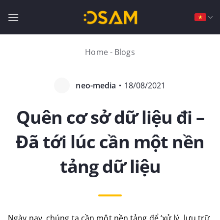
Bỏ
qua
nội
dung
Home
-
Blogs
neo-media
・
18/08/2021
Quên cơ sở dữ liệu đi –
Đã tới lúc cần một nền
tảng dữ liệu
Ngày nay, chúng ta cần một nền tảng để ‘xử lý, lưu trữ,