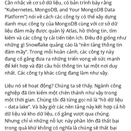
Cân nhắc về cơ sở dữ liệu, có bản trình bày rằng
“Kubernetes, MongoDB, and Your MongoDB Data
Platform”) nói về cách các công ty có thể xây dựng
danh mục công ty của MongoDB cùng với cơ sở dữ
liệu đám mây được quản lý Atlas, hồ thông tin, tìm
kiếm và các công ty cải tiến tiện ích. Điều đó giống như
những gì Snowflake quảng cáo là “nền tảng thông tin
đám mây”. Trong mỗi hoàn cảnh, các công ty này
đang cố gắng đưa ra những triển vọng về sức mạnh
để kết hợp và đặt câu hỏi thông tin tại một nơi duy
nhất. Các công ty khác cũng đang làm như vậy.
Liệu nó sẽ hoạt động? Chúng ta sẽ thấy. Ngành công
nghiệp đã tìm kiếm một chén thánh như vậy trong
một thời gian. Chúng tôi đã từng gọi nó là “hồ dữ liệu
– data lake”. Và bây giờ các nền tảng này kết hợp cả hồ
dữ liệu và kho dữ liệu, cố gắng vượt qua chúng.
Nhưng chỉ vì những nỗ lực này phần lớn đã thất bại
trong quá khứ không có nghĩa là chúng sẽ thất bại