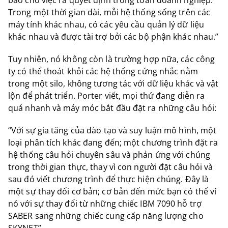
báo cho việc ra quyết định trong toàn doanh nghiệp.
Trong một thời gian dài, mỗi hệ thống sống trên các
máy tính khác nhau, có các yêu cầu quản lý dữ liệu
khác nhau và được tài trợ bởi các bộ phận khác nhau.”
Tuy nhiên, nó không còn là trường hợp nữa, các công
ty có thể thoát khỏi các hệ thống cứng nhắc nằm
trong một silo, không tương tác với dữ liệu khác và vật
lộn để phát triển. Porter viết, mọi thứ đang diễn ra
quá nhanh và máy móc bắt đầu đặt ra những câu hỏi:
“Với sự gia tăng của đào tạo và suy luận mô hình, một
loại phân tích khác đang đến; một chương trình đặt ra
hệ thống câu hỏi chuyên sâu và phản ứng với chúng
trong thời gian thực, thay vì con người đặt câu hỏi và
sau đó viết chương trình để thực hiện chúng. Đây là
một sự thay đổi cơ bản; cơ bản đến mức bạn có thể ví
nó với sự thay đổi từ những chiếc IBM 7090 hỗ trợ
SABER sang những chiếc cung cấp năng lượng cho