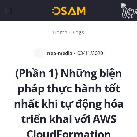
Bỏ
qua
nội
dung
Home
-
Blogs
neo-media
・
03/11/2020
(Phần 1) Những biện
pháp thực hành tốt
nhất khi tự động hóa
triển khai với AWS
CloudFormation