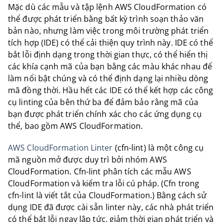
Mặc dù các mẫu và tập lệnh AWS CloudFormation có
thể được phát triển bằng bất kỳ trình soạn thảo văn
bản nào, nhưng làm việc trong môi trường phát triển
tích hợp (IDE) có thể cải thiện quy trình này. IDE có thể
bắt lỗi định dạng trong thời gian thực, có thể hiển thị
các khía cạnh mã của bạn bằng các màu khác nhau để
làm nổi bật chúng và có thể định dạng lại nhiều dòng
mã đồng thời. Hầu hết các IDE có thể kết hợp các công
cụ linting của bên thứ ba để đảm bảo rằng mã của
bạn được phát triển chính xác cho các ứng dụng cụ
thể, bao gồm AWS CloudFormation.
AWS CloudFormation Linter
(cfn-lint) là một công cụ
mã nguồn mở được duy trì bởi nhóm AWS
CloudFormation. Cfn-lint phân tích các mẫu AWS
CloudFormation và kiểm tra lỗi cú pháp. (Cfn trong
cfn-lint là viết tắt của CloudFormation.) Bằng cách sử
dụng IDE đã được cài sẵn linter này, các nhà phát triển
có thể bắt lỗi ngay lập tức, giảm thời gian phát triển và