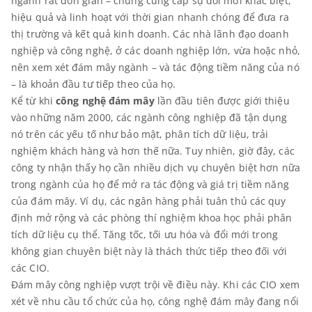
ngành rất đơn giản – chúng cung cấp sự đổi mới khác biệt,
hiệu quả và linh hoạt với thời gian nhanh chóng để đưa ra
thị trường và kết quả kinh doanh. Các nhà lãnh đạo doanh
nghiệp và công nghệ, ở các doanh nghiệp lớn, vừa hoặc nhỏ,
nên xem xét đám mây ngành – và tác động tiềm năng của nó
– là khoản đầu tư tiếp theo của họ.
Kể từ khi
công nghệ đám mây
lần đầu tiên được giới thiệu
vào những năm 2000, các ngành công nghiệp đã tận dụng
nó trên các yếu tố như bảo mật, phân tích dữ liệu, trải
nghiệm khách hàng và hơn thế nữa. Tuy nhiên, giờ đây, các
công ty nhận thấy họ cần nhiều dịch vụ chuyên biệt hơn nữa
trong ngành của họ để mở ra tác động và giá trị tiềm năng
của đám mây. Ví dụ, các ngân hàng phải tuân thủ các quy
định mở rộng và các phòng thí nghiệm khoa học phải phân
tích dữ liệu cụ thể. Tăng tốc, tối ưu hóa và đổi mới trong
không gian chuyên biệt này là thách thức tiếp theo đối với
các CIO.
Đám mây công nghiệp vượt trội về điều này. Khi các CIO xem
xét về nhu cầu tổ chức của họ, công nghệ đám mây đang nổi