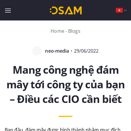
Bỏ
qua
nội
dung
Home
-
Blogs
neo-media
・
29/06/2022
Mang công nghệ đám
mây tới công ty của bạn
– Điều các CIO cần biết
Ban đầu, đám mây được hình thành nhằm mục đích