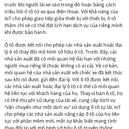
trước khi người lái xe vào trong đó hoặc bằng cách
triệu hồi ô tô từ xa qua điện thoại. Với khả năng của
IoT cho phép giao tiếp giữa thiết bị với thiết bị, ô tô
thậm chí sẽ có thể đặt lịch hẹn dịch vụ của riêng mình
khi được bảo hành.
Ô tô được kết nối cho phép các nhà sản xuất hoặc đại
lý ô tô thay đổi mô hình sở hữu ô tô. Trước đây, các
nhà sản xuất đã có mối quan hệ dài hạn với những
người mua riêng lẻ (hoặc không có ai cả). Về cơ bản,
mối quan hệ của nhà sản xuất với chiếc xe đã kết thúc
sau khi nó được gửi đến đại lý. Với ô tô được kết nối,
các nhà sản xuất hoặc đại lý ô tô có thể có mối quan
hệ liên tục với khách hàng của họ. Thay vì bán ô tô, họ
có thể thu phí sử dụng của tài xế, cung cấp dịch vụ
“vận chuyển như một dịch vụ” sử dụng ô tô tự lái. IoT
cho phép các nhà sản xuất nâng cấp ô tô của họ liên
tục với phần mềm mới, một sự khác biệt mang tính
thay đổi so với mô hình sở hữu ô tô truyền thống,