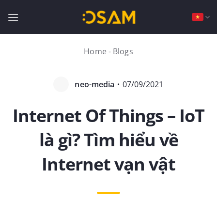
Bỏ
qua
nội
dung
Home
-
Blogs
neo-media
・
07/09/2021
Internet Of Things – IoT
là gì? Tìm hiểu về
Internet vạn vật