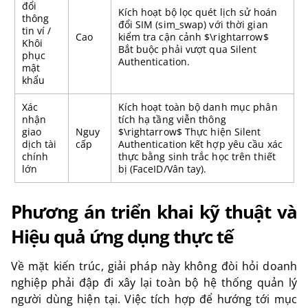
đổi
Kích hoạt bộ lọc quét lịch sử hoán
thông
đổi SIM (
sim_swap
) với thời gian
tin ví /
Cao
kiểm tra cận cảnh $\rightarrow$
Khôi
Bắt buộc phải vượt qua Silent
phục
Authentication.
mật
khẩu
Xác
Kích hoạt toàn bộ danh mục phân
nhận
tích hạ tầng viễn thông
giao
Nguy
$\rightarrow$ Thực hiện Silent
dịch tài
cấp
Authentication kết hợp yêu cầu xác
chính
thực bằng sinh trắc học trên thiết
lớn
bị (FaceID/Vân tay).
Phương án triển khai kỹ thuật và
Hiệu quả ứng dụng thực tế
Về mặt kiến trúc, giải pháp này không đòi hỏi doanh
nghiệp phải đập đi xây lại toàn bộ hệ thống quản lý
người dùng hiện tại. Việc tích hợp để hướng tới mục