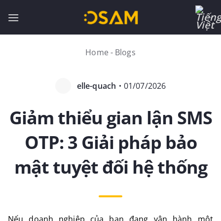
Bỏ
qua
nội
dung
Home
-
Blogs
elle-quach
・
01/07/2026
Giảm thiểu gian lận SMS
OTP: 3 Giải pháp bảo
mật tuyệt đối hệ thống
Nếu doanh nghiệp của bạn đang vận hành một