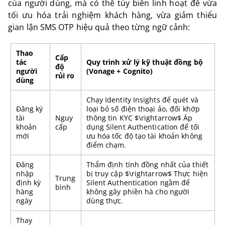
của người dùng, mà có thể tùy biến linh hoạt để vừa
tối ưu hóa trải nghiệm khách hàng, vừa giảm thiểu
gian lận SMS OTP hiệu quả theo từng ngữ cảnh:
Thao
Cấp
tác
Quy trình xử lý kỹ thuật đồng bộ
độ
người
(Vonage + Cognito)
rủi ro
dùng
Chạy Identity Insights để quét và
Đăng ký
loại bỏ số điện thoại ảo, đối khớp
tài
Nguy
thông tin KYC $\rightarrow$ Áp
khoản
cấp
dụng Silent Authentication để tối
mới
ưu hóa tốc độ tạo tài khoản không
điểm chạm.
Đăng
Thẩm định tính đồng nhất của thiết
nhập
bị truy cập $\rightarrow$ Thực hiện
Trung
định kỳ
Silent Authentication ngầm để
bình
hàng
không gây phiền hà cho người
ngày
dùng thực.
Thay