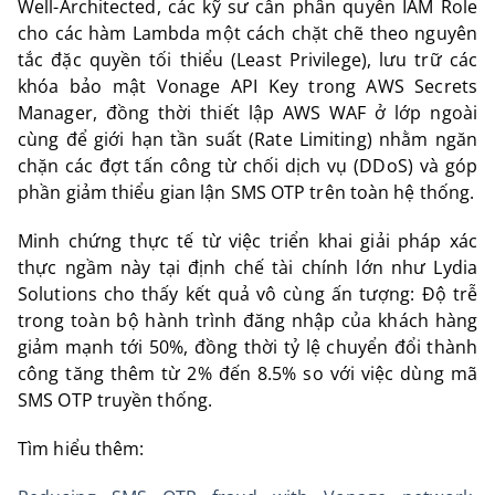
Well-Architected, các kỹ sư cần phân quyền IAM Role
cho các hàm Lambda một cách chặt chẽ theo nguyên
tắc đặc quyền tối thiểu (Least Privilege), lưu trữ các
khóa bảo mật Vonage API Key trong AWS Secrets
Manager, đồng thời thiết lập AWS WAF ở lớp ngoài
cùng để giới hạn tần suất (Rate Limiting) nhằm ngăn
chặn các đợt tấn công từ chối dịch vụ (DDoS) và góp
phần giảm thiểu gian lận SMS OTP trên toàn hệ thống.
Minh chứng thực tế từ việc triển khai giải pháp xác
thực ngầm này tại định chế tài chính lớn như Lydia
Solutions cho thấy kết quả vô cùng ấn tượng: Độ trễ
trong toàn bộ hành trình đăng nhập của khách hàng
giảm mạnh tới 50%, đồng thời tỷ lệ chuyển đổi thành
công tăng thêm từ 2% đến 8.5% so với việc dùng mã
SMS OTP truyền thống.
Tìm hiểu thêm: