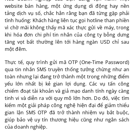
website bán hàng, một ứng dụng di động hay nền
tảng dịch vụ số, chắc hẳn rằng bạn đã từng gặp phải
tình huống: Khách hàng liên tục gọi hotline than phiền
vì chờ mãi không thấy mã xác thực gửi về máy, trong
khi hóa đơn chi phí tin nhắn của công ty bỗng dưng
tăng vọt bất thường lên tới hàng ngàn USD chỉ sau
một đêm.
Thực tế, quy trình gửi mã OTP (One-Time Password)
qua tin nhắn SMS truyền thống tưởng chừng như an
toàn nhưng lại đang trở thành một trong những điểm
yếu lớn nhất bị kẻ gian lợi dụng. Các vụ tấn công
chiếm đoạt tài khoản và giả mạo danh tính ngày càng
tinh vi và diễn ra với quy mô lớn hơn. Do đó, việc tìm
kiếm một giải pháp công nghệ hiện đại để
giảm thiểu
gian lận SMS OTP
đã trở thành nhiệm vụ bắt buộc,
giúp bảo vệ uy tín thương hiệu cũng như ngân sách
của doanh nghiệp.