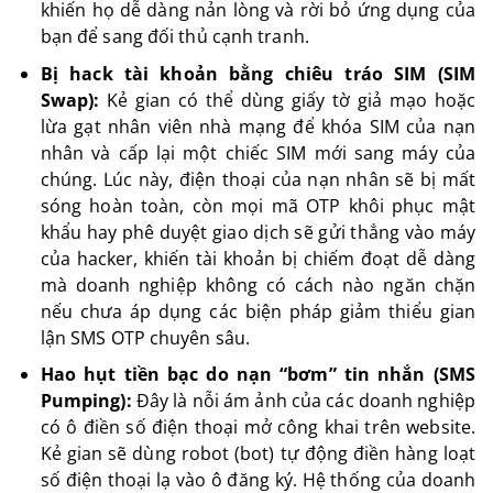
khiến họ dễ dàng nản lòng và rời bỏ ứng dụng của
bạn để sang đối thủ cạnh tranh.
Bị hack tài khoản bằng chiêu tráo SIM (SIM
Swap):
Kẻ gian có thể dùng giấy tờ giả mạo hoặc
lừa gạt nhân viên nhà mạng để khóa SIM của nạn
nhân và cấp lại một chiếc SIM mới sang máy của
chúng. Lúc này, điện thoại của nạn nhân sẽ bị mất
sóng hoàn toàn, còn mọi mã OTP khôi phục mật
khẩu hay phê duyệt giao dịch sẽ gửi thẳng vào máy
của hacker, khiến tài khoản bị chiếm đoạt dễ dàng
mà doanh nghiệp không có cách nào ngăn chặn
nếu chưa áp dụng các biện pháp giảm thiểu gian
lận SMS OTP chuyên sâu.
Hao hụt tiền bạc do nạn “bơm” tin nhắn (SMS
Pumping):
Đây là nỗi ám ảnh của các doanh nghiệp
có ô điền số điện thoại mở công khai trên website.
Kẻ gian sẽ dùng robot (bot) tự động điền hàng loạt
số điện thoại lạ vào ô đăng ký. Hệ thống của doanh