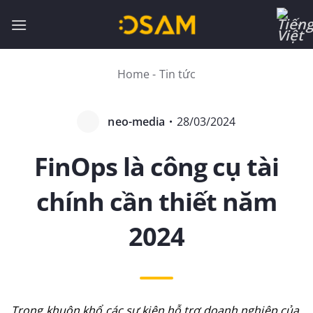
Bỏ
qua
nội
dung
Home
-
Tin tức
neo-media
・
28/03/2024
FinOps là công cụ tài
chính cần thiết năm
2024
Trong khuôn khổ các sự kiện hỗ trợ doanh nghiệp của