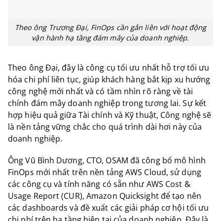
Theo ông Trương Đại, FinOps cần gắn liền với hoạt động
vận hành hạ tầng đám mây của doanh nghiệp.
Theo ông Đại, đây là công cụ tối ưu nhất hỗ trợ tối ưu
hóa chi phí liên tục, giúp khách hàng bắt kịp xu hướng
công nghệ mới nhất và có tầm nhìn rõ ràng về tài
chính đám mây doanh nghiệp trong tương lai. Sự kết
hợp hiệu quả giữa Tài chính và Kỹ thuật, Công nghệ sẽ
là nền tảng vững chắc cho quá trình dài hơi này của
doanh nghiệp.
Ông Vũ Bình Dương, CTO, OSAM đã công bố mô hình
FinOps mới nhất trên nền tảng AWS Cloud, sử dụng
các công cụ và tính năng có sẵn như AWS Cost &
Usage Report (CUR), Amazon Quicksight để tạo nên
các dashboards và đề xuất các giải pháp cơ hội tối ưu
chi phí trên hạ tầng hiện tại của doanh nghiệp. Đây là