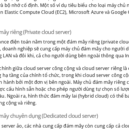
à bộ nhớ cố định. Một số ví dụ tiêu biểu cho loại máy chủ n
n Elastic Compute Cloud (EC2), Microsoft Azure và Googl
y riêng (Private cloud server)
ance điện toán nằm trong một đám mây riêng (private clou
, doanh nghiệp sẽ cung cấp máy chủ đám mây cho người d
LAN và đôi khi, cả cho người dùng bên ngoài thông qua In
chính giữa cloud server công cộng và cloud server riêng là
 hạ tầng của chính tổ chức, trong khi cloud server công c
n hành bởi một đơn vị bên ngoài. Máy chủ đám mây riêng 
ược cấu hình sẵn hoặc cho phép người dùng tự chọn số lượ
u. Ngoài ra, hình thức đám mây lai (hybrid cloud) có thể 
ng cộng và riêng.
ây chuyên dụng (Dedicated cloud server)
 server ảo, các nhà cung cấp đám mây còn cung cấp cả clou