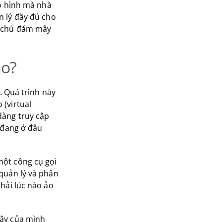
ô hình mà nhà
 lý đầy đủ cho
y chủ đám mây
ào?
. Quá trình này
(virtual
dàng truy cập
 đang ở đâu
một công cụ gọi
quản lý và phân
hải lúc nào ảo
mây của mình