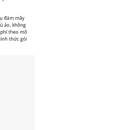
 vụ đám mây
hủ ảo, không
ả phí theo mô
ình thức gói