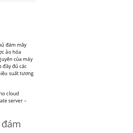
 chủ đám mây
ợc ảo hóa
 nguyên của máy
p đầy đủ các
hiệu suất tương
.
ho cloud
vate server –
ệ đám