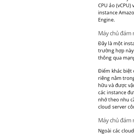
CPU ảo (vCPU) v
instance Amazo
Engine.
Máy chủ đám mâ
Đây là một inst
trường hợp này
thông qua mạng 
Điểm khác biệt 
riêng nằm trong
hữu và được vậ
các instance đ
nhớ theo nhu cầ
cloud server cô
Máy chủ đám m
Ngoài các cloud