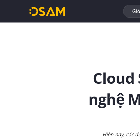
Bỏ
qua
Giớ
nội
dung
Cloud 
nghệ M
Hiện nay, các 