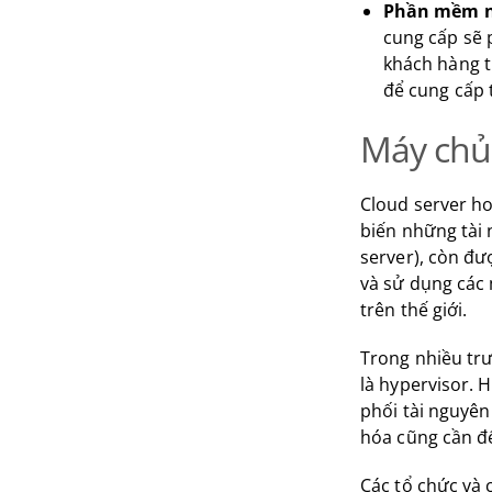
Phần mềm nh
cung cấp sẽ
khách hàng 
để cung cấp 
Máy chủ
Cloud server ho
biến những tài 
server), còn đư
và sử dụng các 
trên thế giới.
Trong nhiều tr
là hypervisor. 
phối tài nguyên
hóa cũng cần đ
Các tổ chức và