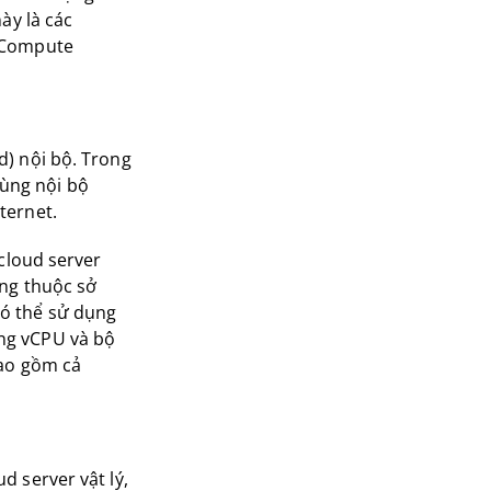
ày là các
e Compute
d) nội bộ. Trong
ùng nội bộ
ternet.
 cloud server
ộng thuộc sở
có thể sử dụng
ng vCPU và bộ
bao gồm cả
d server vật lý,