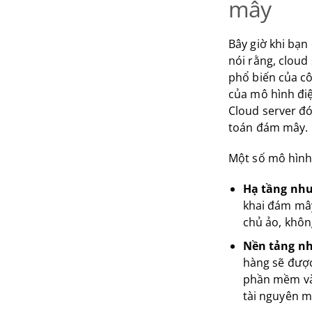
mây
Bây giờ khi bạn
nói rằng, clou
phổ biến của c
của mô hình điệ
Cloud server đó
toán đám mây.
Một số mô hình
Hạ tầng như 
khai đám mây
chủ ảo, khôn
Nền tảng như
hàng sẽ được
phần mềm và 
tài nguyên m