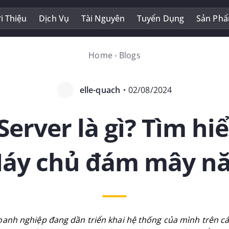
i Thiệu
Dịch Vụ
Tài Nguyên
Tuyển Dụng
Sản Ph
Home
-
Blogs
elle-quach
・
02/08/2024
Server là gì? Tìm hi
áy chủ đám mây n
doanh nghiệp đang dần triển khai hệ thống của mình trên 