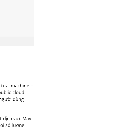
rtual machine –
ublic cloud
 người dùng
t dịch vụ). Máy
ới số lượng