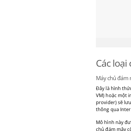
Các loại
Máy chủ đám mâ
Đây là hình thứ
VM) hoặc một i
provider) sẽ lư
thông qua Inte
Mô hình này đượ
chủ đám mây cô