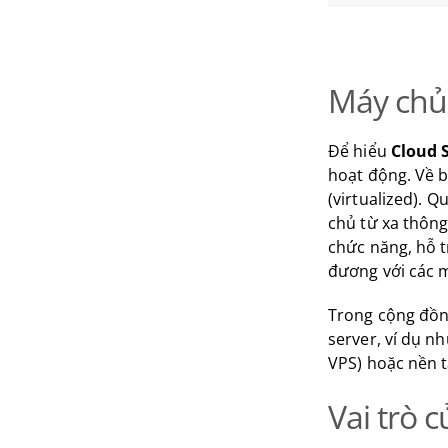
Máy chủ
Để hiểu
Cloud S
hoạt động. Về b
(virtualized). 
chủ từ xa thông
chức năng, hỗ t
đương với các m
Trong cộng đồng
server, ví dụ nh
VPS) hoặc nền t
Vai trò 