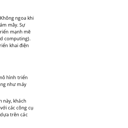
. Không ngoa khi
 đám mây. Sự
 triển mạnh mẽ
ud computing).
iển khai điện
mô hình triển
hống như máy
h này, khách
với các công cụ
dựa trên các