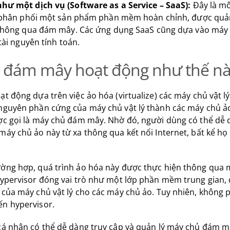
ư một dịch vụ (Software as a Service – SaaS):
Đây là m
 phân phối một sản phẩm phần mềm hoàn chỉnh, được quản
thông qua đám mây. Các ứng dụng SaaS cũng dựa vào má
tài nguyên tính toán.
 đám mây hoạt động như thế n
ạt động dựa trên việc ảo hóa (virtualize) các máy chủ vật lý
nguyên phần cứng của máy chủ vật lý thành các máy chủ ảo 
ợc gọi là máy chủ đám mây. Nhờ đó, người dùng có thể dễ 
máy chủ ảo này từ xa thông qua kết nối Internet, bất kể họ
ường hợp, quá trình ảo hóa này được thực hiện thông qua 
Hypervisor đóng vai trò như một lớp phần mềm trung gian, 
 của máy chủ vật lý cho các máy chủ ảo. Tuy nhiên, không p
ến hypervisor.
 cá nhân có thể dễ dàng truy cập và quản lý máy chủ đám 