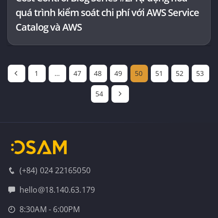
quá trình kiểm soát chi phí với AWS Service
Catalog và AWS
1
…
47
48
49
50
51
52
53
54
(+84) 024 22165050
hello@18.140.63.179
8:30AM - 6:00PM