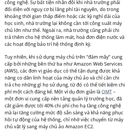
công nghệ. Sự bất tiện nhân đôi khi nhà trường phải
đối diện với nguy cơ bị lãng phí tài nguyên, do trong
khoảng thời gian thấp điểm hoặc các kỳ nghỉ dài của
học sinh, nhà trường lại không cần tới công suất máy
chủ lớn như thế. Ngoài ra, nhà trường cũng phải chi
trả thêm cho hệ thống làm mát, hoá đơn điện nước và
các hoạt động bảo trì hệ thống định kỳ.
Tuy nhiên, khi sử dụng máy chủ trên “đám mây” cung
cấp bởi những bên thứ ba như Amazon Web Services
(AWS), các đơn vị giáo dục có thể tận dụng được khả
năng co dãn linh hoạt của máy chủ ảo và chỉ cần chi
trả cho những gì họ sử dụng, từ đó có thể tiết kiệm chi
phí một cách đáng kể. Một ví dụ đơn giản là
OMT
–
một đơn vị cung cấp nền tảng quản lý trường học, đã
cắt giảm được tới 40% chi phí cho hạ tầng công nghệ
mà lại tăng cường mức độ sẵn sàng và khả năng phục
hồi tự động của hệ thống, chỉ nhờ việc chuyển từ máy
chủ vật lý sang máy chủ ảo Amazon EC2.