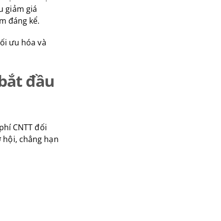
u giảm giá
ệm đáng kể.
tối ưu hóa và
 bắt đầu
 phí CNTT đối
ơ hội, chẳng hạn