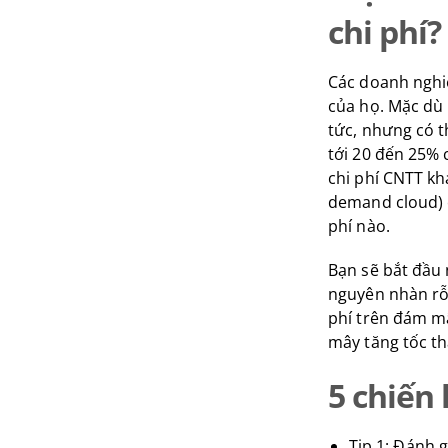
chi phí?
Các doanh nghiệ
của họ. Mặc dù 
tức, nhưng có t
tới 20 đến 25% 
chi phí CNTT kh
demand cloud) c
phí nào.
Bạn sẽ bắt đầu 
nguyên nhàn rỗ
phí trên đám mâ
mây tăng tốc th
5 chiến 
Tip 1: Đánh 