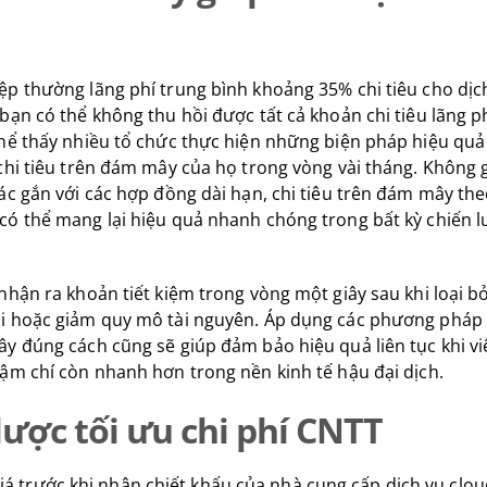
p thường lãng phí trung bình khoảng 35% chi tiêu cho dịc
bạn có thể không thu hồi được tất cả khoản chi tiêu lãng p
hể thấy nhiều tổ chức thực hiện những biện pháp hiệu quả 
chi tiêu trên đám mây của họ trong vòng vài tháng. Không
ác gắn với các hợp đồng dài hạn, chi tiêu trên đám mây the
ó thể mang lại hiệu quả nhanh chóng trong bất kỳ chiến lược
nhận ra khoản tiết kiệm trong vòng một giây sau khi loại b
i hoặc giảm quy mô tài nguyên. Áp dụng các phương pháp t
y đúng cách cũng sẽ giúp đảm bảo hiệu quả liên tục khi v
ậm chí còn nhanh hơn trong nền kinh tế hậu đại dịch.
lược tối ưu chi phí CNTT
giá trước khi nhận chiết khấu của nhà cung cấp dịch vụ clo