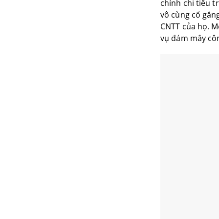
chỉnh chi tiêu 
vô cùng cố gắng
CNTT của họ. Một
vụ đám mây công