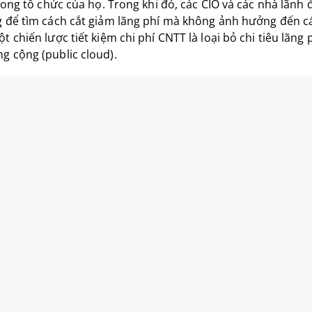
trong tổ chức của họ. Trong khi đó, các CIO và các nhà lãn
 để tìm cách cắt giảm lãng phí mà không ảnh hưởng đến các
 chiến lược tiết kiệm chi phí CNTT là loại bỏ chi tiêu lãng 
 cộng (public cloud).