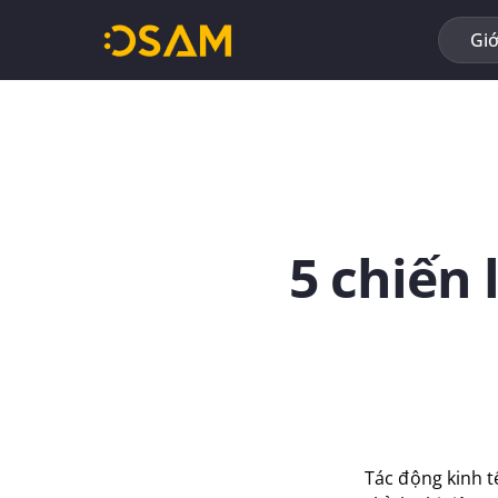
Bỏ
qua
Giớ
nội
dung
5 chiến 
Tác động kinh t