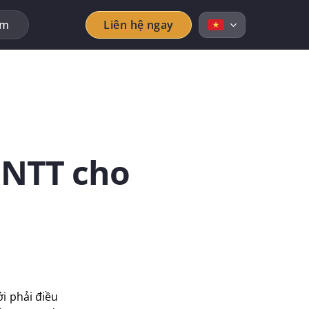
ẩm
Liên hệ ngay
 CNTT cho
ới phải điều