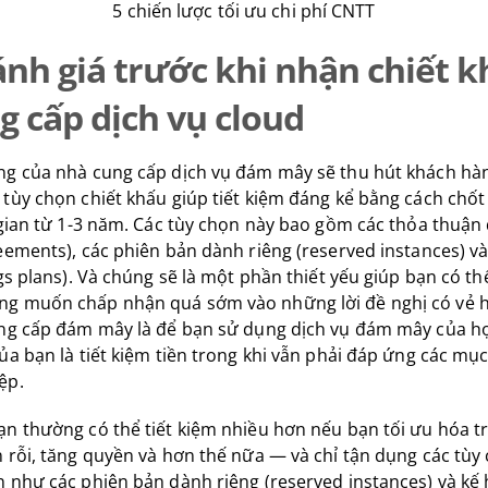
5 chiến lược tối ưu chi phí CNTT
Đánh giá trước khi nhận chiết 
g cấp dịch vụ cloud
ng của nhà cung cấp dịch vụ đám mây sẽ thu hút khách hàn
tùy chọn chiết khấu giúp tiết kiệm đáng kể bằng cách chốt
 gian từ 1-3 năm. Các tùy chọn này bao gồm các thỏa thuậ
eements), các phiên bản dành riêng (reserved instances) v
gs plans). Và chúng sẽ là một phần thiết yếu giúp bạn có thể
g muốn chấp nhận quá sớm vào những lời đề nghị có vẻ 
ung cấp đám mây là để bạn sử dụng dịch vụ đám mây của họ
ủa bạn là tiết kiệm tiền trong khi vẫn phải đáp ứng các mục
ệp.
n thường có thể tiết kiệm nhiều hơn nếu bạn tối ưu hóa t
 rỗi, tăng quyền và hơn thế nữa — và chỉ tận dụng các tùy 
 như các phiên bản dành riêng (reserved instances) và kế 