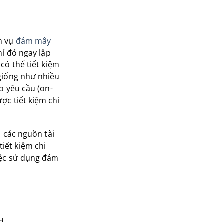
h vụ
đám mây
hí đó ngay lập
có thể tiết kiệm
 giống như nhiều
o yêu cầu (on-
 ​​tiết kiệm chi
ỏ các nguồn tài
iết kiệm chi
iệc sử dụng đám
ud