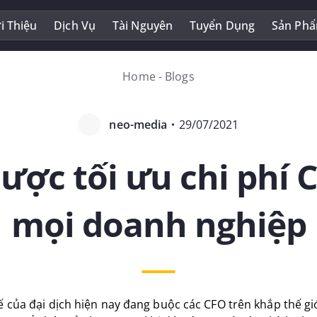
i Thiệu
Dịch Vụ
Tài Nguyên
Tuyển Dụng
Sản Ph
Home
-
Blogs
neo-media
・
29/07/2021
lược tối ưu chi phí
mọi doanh nghiệp
ế của đại dịch hiện nay đang buộc các CFO trên khắp thế gi