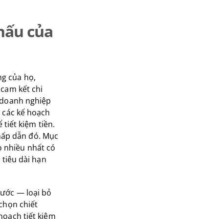
khấu của
g của họ,
 cam kết chi
n doanh nghiệp
à các kế hoạch
 tiết kiệm tiền.
hấp dẫn đó. Mục
 nhiều nhất có
 tiêu dài hạn
rước — loại bỏ
chọn chiết
hoạch tiết kiệm