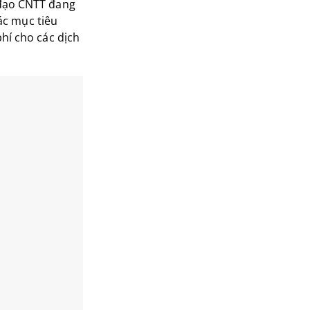
h đạo CNTT đang
​ ​mục tiêu
phí cho các dịch