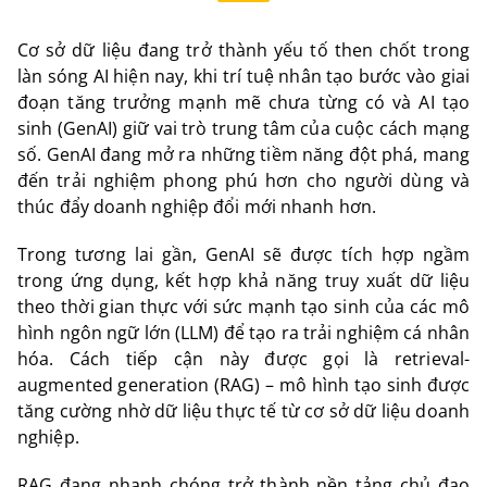
Cơ sở dữ liệu đang trở thành yếu tố then chốt trong
làn sóng AI hiện nay, khi trí tuệ nhân tạo bước vào giai
đoạn tăng trưởng mạnh mẽ chưa từng có và AI tạo
sinh (GenAI) giữ vai trò trung tâm của cuộc cách mạng
số. GenAI đang mở ra những tiềm năng đột phá, mang
đến trải nghiệm phong phú hơn cho người dùng và
thúc đẩy doanh nghiệp đổi mới nhanh hơn.
Trong tương lai gần, GenAI sẽ được tích hợp ngầm
trong ứng dụng, kết hợp khả năng truy xuất dữ liệu
theo thời gian thực với sức mạnh tạo sinh của các mô
hình ngôn ngữ lớn (LLM) để tạo ra trải nghiệm cá nhân
hóa. Cách tiếp cận này được gọi là retrieval-
augmented generation (RAG) – mô hình tạo sinh được
tăng cường nhờ dữ liệu thực tế từ cơ sở dữ liệu doanh
nghiệp.
RAG đang nhanh chóng trở thành nền tảng chủ đạo